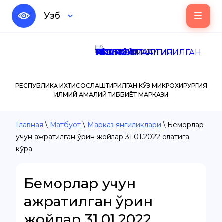
Узб
РЕСПУБЛИКА ИХТИСОСЛАШТИРИЛГАН КЎЗ МИКРОХИРУРГИЯ
ИЛМИЙ АМАЛИЙ ТИББИЁТ МАРКАЗИ
Главная
\
Матбуот
\
Марказ янгиликлари
\ Беморлар
учун ажратилган ўрин жойлар 31.01.2022 ҳолатига
кўра
Беморлар учун
ажратилган ўрин
жойлар 31.01.2022